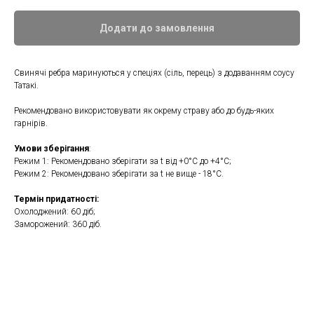
Додати до замовлення
Свинячі ребра маринуються у спеціях (сіль, перець) з додаванням соусу
Татакі.
Рекомендовано використовувати як окрему страву або до будь-яких
гарнірів.
Умови зберігання
:
Режим 1: Рекомендовано зберігати за t від +0°С до +4°С;
Режим 2: Рекомендовано зберігати за t не вище - 18°С.
Термін придатності:
Охолоджений: 60 діб;
Заморожений: 360 діб.